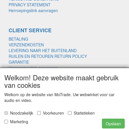
PRIVACY STATEMENT
Herroepingslink aanvragen
CLIENT SERVICE
BETALING
VERZENDKOSTEN
LEVERING NAAR HET BUITENLAND
RUILEN EN RETOUREN RETURN POLICY
GARANTIE
Herroepingslink aanvragen
Welkom! Deze website maakt gebruik
van cookies
www.motrade.nl
Welkom op de website van MoTrade. Uw webwinkel voor car
motrade@kpnmail.nl
audio en video.
MoTrade
Noodzakelijk
Voorkeuren
Statistieken
Handelsregister 69439559
Marketing
Opslaan
Copyright © 2023 MoTrade. All right reserved.