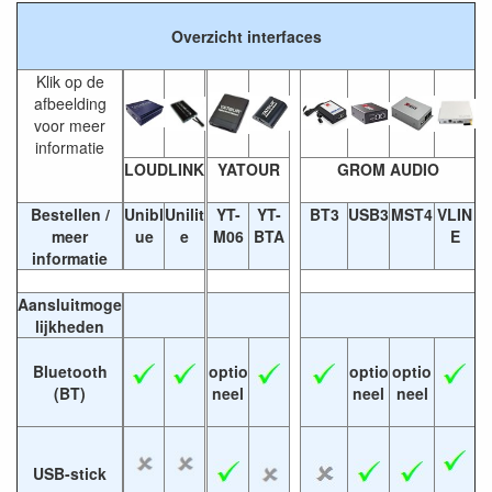
Overzicht interfaces
Klik op de
afbeelding
voor meer
informatie
LOUDLINK
YATOUR
GROM AUDIO
Bestellen /
Unibl
Unilit
YT-
YT-
BT3
USB3
MST4
VLIN
meer
ue
e
M06
BTA
E
informatie
Aansluitmoge
lijkheden
Bluetooth
optio
optio
optio
(BT)
neel
neel
neel
USB-stick