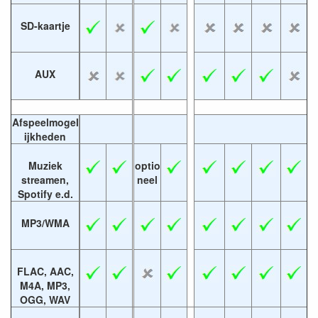
SD-kaartje
AUX
Afspeelmogel
ijkheden
Muziek
optio
streamen,
neel
Spotify e.d.
MP3/WMA
FLAC, AAC,
M4A, MP3,
OGG, WAV