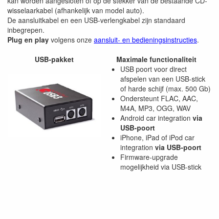
kan worden aangesloten of op de stekker van de bestaande CD-
wisselaarkabel (afhankelijk van model auto).
De aansluitkabel en een USB-verlengkabel zijn standaard
inbegrepen.
Plug en play
volgens onze
aansluit- en bedieningsinstructies
.
USB-pakket
Maximale functionaliteit
USB poort voor direct
afspelen van een USB-stick
of harde schijf (max. 500 Gb)
Ondersteunt FLAC, AAC,
M4A, MP3, OGG, WAV
Android car integration
via
USB-poort
iPhone, iPad of iPod car
integration
via USB-poort
Firmware-upgrade
mogelijkheid via USB-stick