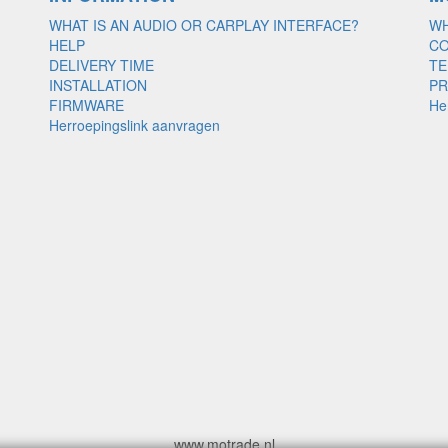
WHAT IS AN AUDIO OR CARPLAY INTERFACE?
WH
HELP
C
DELIVERY TIME
TE
INSTALLATION
PR
FIRMWARE
He
Herroepingslink aanvragen
www.motrade.nl