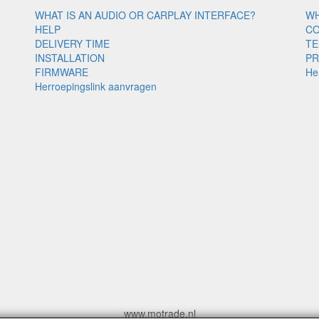
WHAT IS AN AUDIO OR CARPLAY INTERFACE?
WH
HELP
C
DELIVERY TIME
TE
INSTALLATION
PR
FIRMWARE
He
Herroepingslink aanvragen
www.motrade.nl