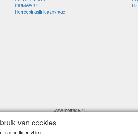
FIRMWARE
He
Herroepingslink aanvragen
www.motrade.nl
motrade@kpnmail.nl
ruik van cookies
MoTrade
r car audio en video.
Handelsregister 69439559