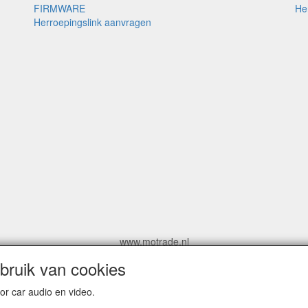
FIRMWARE
He
Herroepingslink aanvragen
www.motrade.nl
motrade@kpnmail.nl
ruik van cookies
MoTrade
r car audio en video.
Handelsregister 69439559