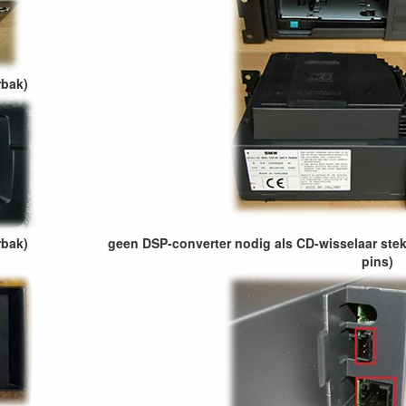
rbak)
rbak)
geen DSP-converter nodig als CD-wisselaar stek
pins)