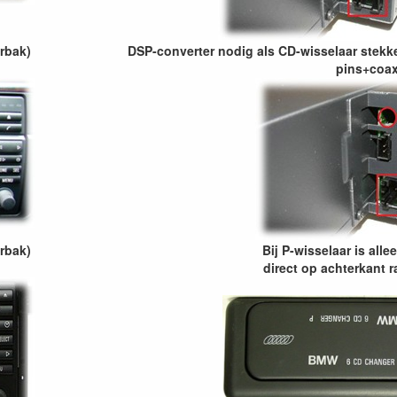
erbak)
DSP-converter nodig als CD-wisselaar stekke
pins+coax
erbak)
Bij P-wisselaar is alle
direct op achterkant r