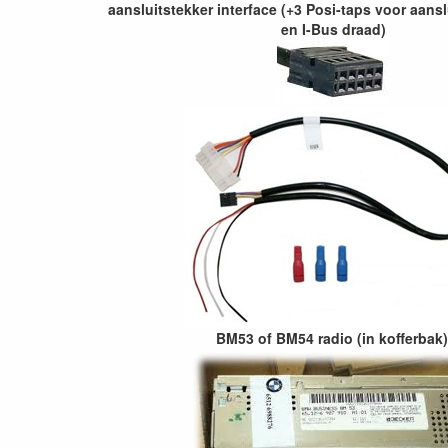
aansluitstekker interface (+3 Posi-taps voor aansl
en I-Bus draad)
BM53 of BM54 radio (in kofferbak)