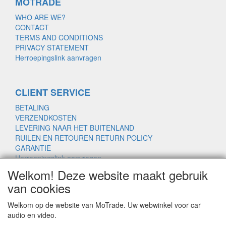
MOTRADE
WHO ARE WE?
CONTACT
TERMS AND CONDITIONS
PRIVACY STATEMENT
Herroepingslink aanvragen
CLIENT SERVICE
BETALING
VERZENDKOSTEN
LEVERING NAAR HET BUITENLAND
RUILEN EN RETOUREN RETURN POLICY
GARANTIE
Herroepingslink aanvragen
Welkom! Deze website maakt gebruik
van cookies
www.motrade.nl
Welkom op de website van MoTrade. Uw webwinkel voor car
motrade@kpnmail.nl
audio en video.