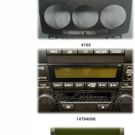
4103
14794008