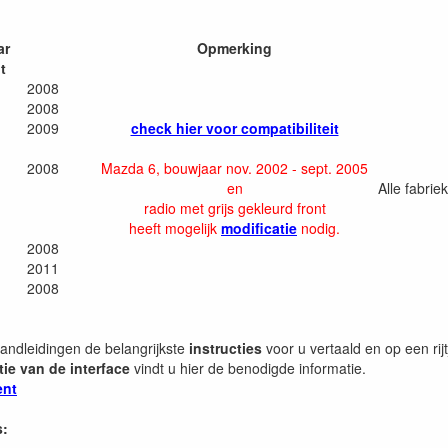
ar
Opmerking
t
2008
2008
2009
check hier voor compatibiliteit
2008
Mazda 6, bouwjaar nov. 2002 - sept. 2005
en
Alle fabrie
radio met grijs gekleurd front
heeft mogelijk
modificatie
nodig.
2008
2011
2008
handleidingen de belangrijkste
instructies
voor u vertaald en op een rijt
tie van de interface
vindt u hier de benodigde informatie.
ent
s: