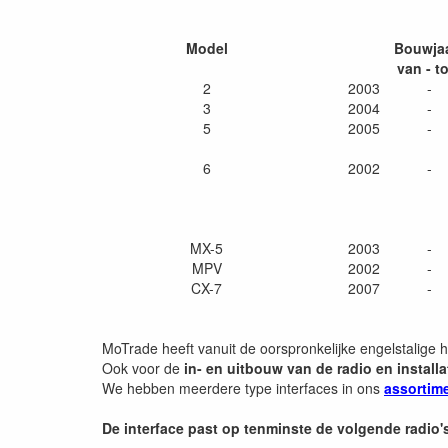
Model
Bouwja
van - to
2
2003
-
3
2004
-
5
2005
-
6
2002
-
MX-5
2003
-
MPV
2002
-
CX-7
2007
-
MoTrade heeft vanuit de oorspronkelijke engelstalige 
Ook voor de
in- en uitbouw van de radio en installa
We hebben meerdere type interfaces in ons
assortim
De interface past op tenminste de volgende radio'