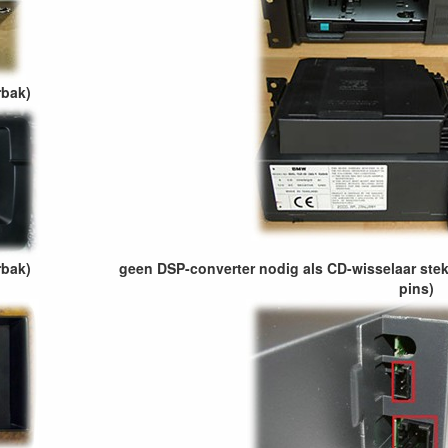
rbak)
rbak)
geen DSP-converter nodig als CD-wisselaar stek
pins)