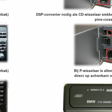
erbak)
DSP-converter nodig als CD-wisselaar stekke
pins+coax
erbak)
Bij P-wisselaar is alle
direct op achterkant r