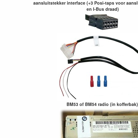
aansluitstekker interface (+3 Posi-taps voor aansl
en I-Bus draad)
BM53 of BM54 radio (in kofferbak)