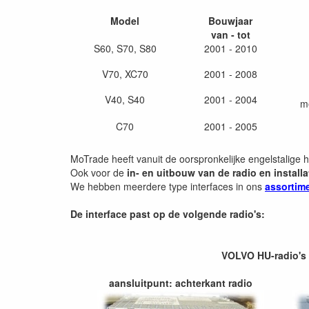
Model
Bouwjaar
van - tot
S60, S70, S80
2001 - 2010
V70, XC70
2001 - 2008
V40, S40
2001 - 2004
m
C70
2001 - 2005
MoTrade heeft vanuit de oorspronkelijke engelstalige 
Ook voor de
in- en uitbouw van de radio en installa
We hebben meerdere type interfaces in ons
assortim
De interface past op de volgende radio's:
VOLVO HU-radio's 
aansluitpunt: achterkant radio