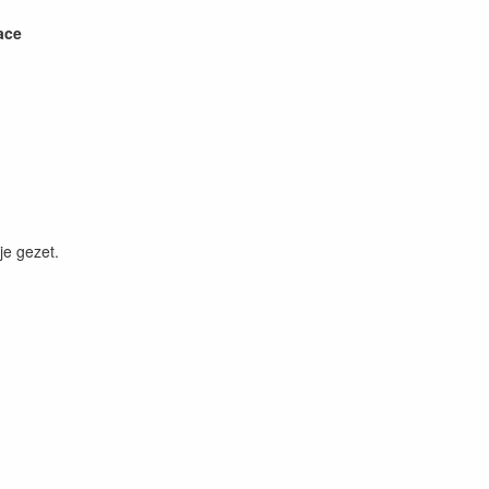
ace
je gezet.