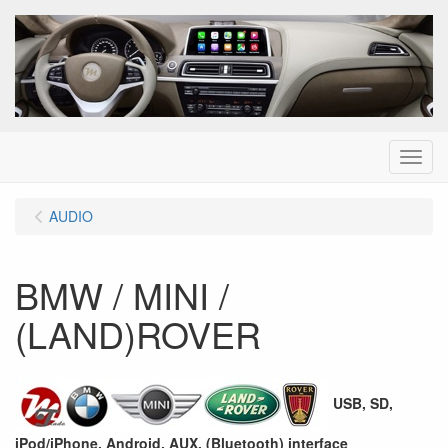
Menu
AUDIO
BMW / MINI /
(LAND)ROVER
USB, SD,
iPod/iPhone, Android, AUX, (Bluetooth) interface