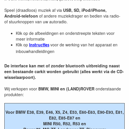
Speel (draadloos) muziek af via
USB, SD, iPod/iPhone,
Android-telefoon
of andere muziekdrager en bedien via radio-
of stuurknoppen van uw autoradio.
Klik op de afbeeldingen en onderstreepte teksten voor
meer informatie
Klik op
voor de werking van het apparaat en
instructies
inbouwhandleidingen
De interface kan met of zonder bluetooth uitbreiding naast
een bestaande carkit worden gebruikt (alles werkt via de CD-
wisselaarpoort).
Wij verkopen voor
BMW, MINI en (LAND)ROVER
onderstaande
produkten:
Voor BMW E38, E39, E46, X5, Z4, E53, E60-E63, E90-E93, E81,
E82, E85-E87 en
MINI R50, R52, R53 en