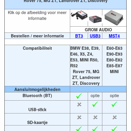
Rover 75, MG ZT, Landrover ZT, Discovery
Klik op de afbeelding voor meer
informatie
GROM AUDIO
Bestellen / meer informatie
BT3
USB3
MST4
Compatibiliteit
BMW E38, E39,
E60-E63
E46, X5, Z4,
E90-E93
E53, MINI R50,
E80-E82
R52
E85-E87
Rover 75, MG
MINI
ZT, Landrover
ZT, Discovery
Aansluitmogelijkheden
Bluetooth (BT)
optie
optie
USB-stick
SD-kaartje